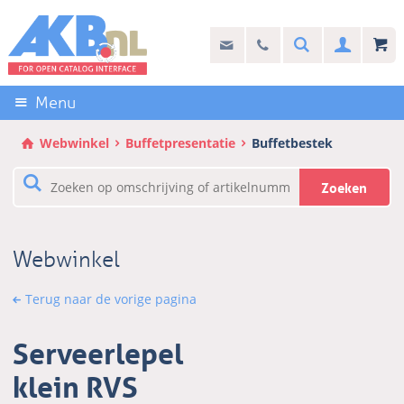
Sla
links
Search
info@akb.nl
030 69 50 814
Inlogg
over
Stel uw vraag
Direct
naar
Menu
de
inhoud
Webwinkel
Buffetpresentatie
Buffetbestek
Direct
naar
Zoeken
het
hoofdmenu
Webwinkel
Terug naar de vorige pagina
Serveerlepel
klein RVS