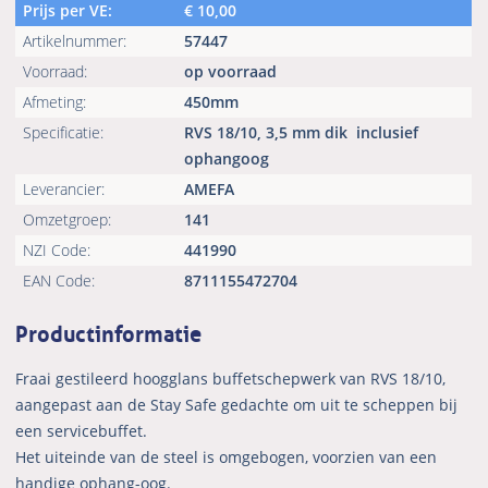
Prijs per VE:
€
10,00
Artikelnummer:
57447
Voorraad:
op voorraad
Afmeting:
450mm
Specificatie:
RVS 18/10, 3,5 mm dik
inclusief
ophangoog
Leverancier:
AMEFA
Omzetgroep:
141
NZI Code:
441990
EAN Code:
8711155472704
Productinformatie
Fraai gestileerd hoogglans buffetschepwerk van RVS 18/10,
aangepast aan de Stay Safe gedachte om uit te scheppen bij
een servicebuffet.
Het uiteinde van de steel is omgebogen, voorzien van een
handige ophang-oog.