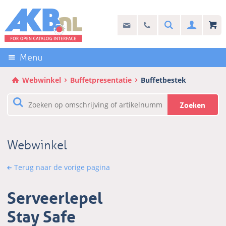
Sla
links
Search
info@akb.nl
030 69 50 814
Inlogg
over
Stel uw vraag
Direct
naar
Menu
de
inhoud
Webwinkel
Buffetpresentatie
Buffetbestek
Direct
naar
Zoeken
het
hoofdmenu
Webwinkel
Terug naar de vorige pagina
Serveerlepel
Stay Safe