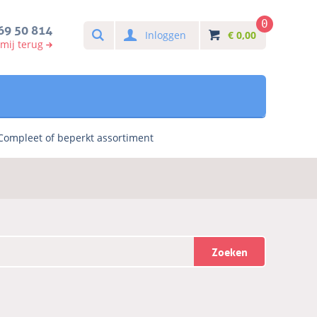
0
Search
69 50 814
Inloggen
€
0,00
 mij terug
Compleet of beperkt assortiment
Zoeken