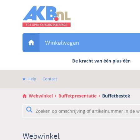
Sla
links
over
Direct
naar
de
Winkelwagen
inhoud
Direct
De kracht van één plus één
naar
het
hoofdmenu
Help
Contact
Webwinkel
Buffetpresentatie
Buffetbestek
Webwinkel