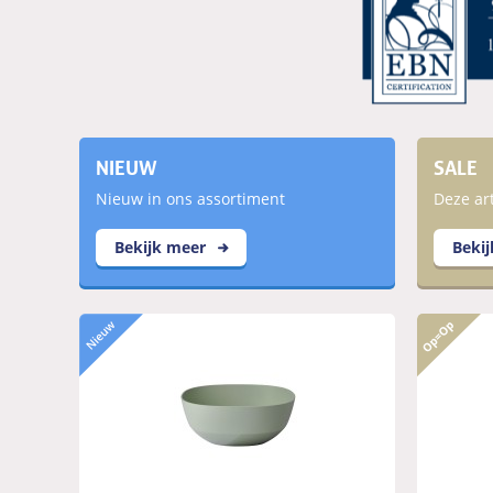
NIEUW
SALE
Nieuw in ons assortiment
Deze art
Bekijk meer
Beki