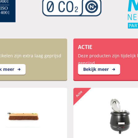
ACTIE
ikelen zijn extra laag geprijsd
Deze producten zijn tijdelijk 
geprijsd
jk meer
Bekijk meer