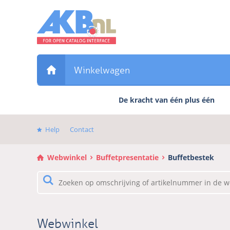
Sla
links
over
Direct
naar
de
Winkelwagen
inhoud
Direct
De kracht van één plus één
naar
het
hoofdmenu
Help
Contact
Webwinkel
Buffetpresentatie
Buffetbestek
Webwinkel