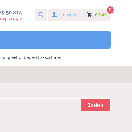
0
Search
69 50 814
Inloggen
€
0,00
 mij terug
Compleet of beperkt assortiment
Zoeken