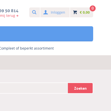
0
Search
69 50 814
Inloggen
€
0,00
 mij terug
Compleet of beperkt assortiment
Zoeken