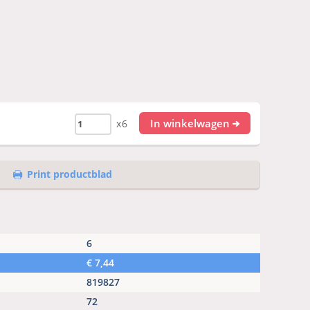
In winkelwagen
x6
Print productblad
6
€
7,44
819827
72