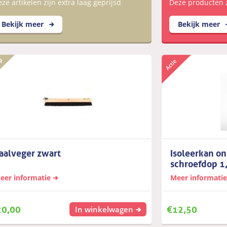
ze artikelen zijn extra laag geprijsd
Deze producten zi
Bekijk meer
Bekijk meer
aalveger zwart
Isoleerkan o
schroefdop 1
eer informatie
Meer informatie
20,00
€
12,50
In winkelwagen