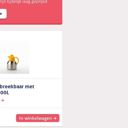
jn tijdelijk laag geprijsd
nbreekbaar met
,00L
In winkelwagen