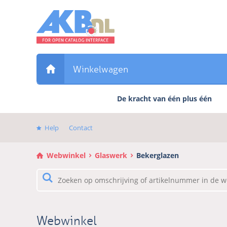
Sla
links
over
Direct
naar
de
Winkelwagen
inhoud
Direct
De kracht van één plus één
naar
het
hoofdmenu
Help
Contact
Webwinkel
Glaswerk
Bekerglazen
Webwinkel