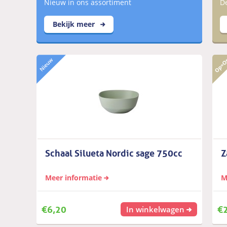
Nieuw in ons assortiment
De
Bekijk meer
Schaal Silueta Nordic sage 750cc
Z
Meer informatie
M
€
6,20
€
In winkelwagen