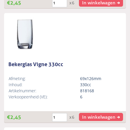
€
2,45
In winkelwagen
x6
Bekerglas Vigne 330cc
Afmeting:
69x126mm
Inhoud:
330cc
Artikelnummer:
818168
Verkoopeenheid (VE):
6
€
2,45
In winkelwagen
x6