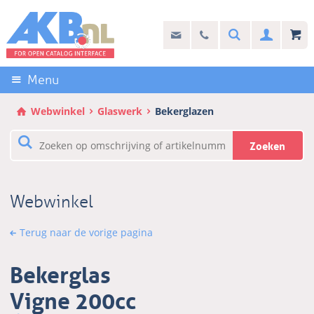
Sla
links
Search
info@akb.nl
030 69 50 814
Inlogg
over
Stel uw vraag
Direct
naar
Menu
de
inhoud
Webwinkel
Glaswerk
Bekerglazen
Direct
naar
Zoeken
het
hoofdmenu
Webwinkel
Terug naar de vorige pagina
Bekerglas
Vigne 200cc