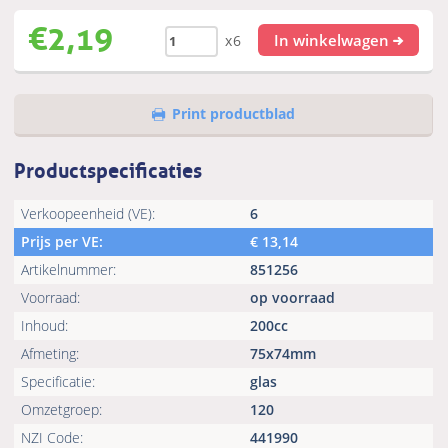
€
2,19
In winkelwagen
x6
Print productblad
Productspecificaties
Verkoopeenheid (VE):
6
Prijs per VE:
€
13,14
Artikelnummer:
851256
Voorraad:
op voorraad
Inhoud:
200cc
Afmeting:
75x74mm
Specificatie:
glas
Omzetgroep:
120
NZI Code:
441990