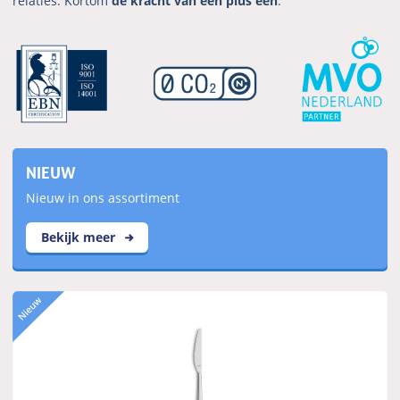
relaties. Kortom
de kracht van één plus één
.
NIEUW
Nieuw in ons assortiment
Bekijk meer