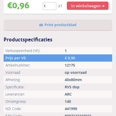
€
0,96
In winkelwagen
x1
Print productblad
Productspecificaties
Verkoopeenheid (VE):
1
Prijs per VE:
€
0,96
Artikelnummer:
12175
Voorraad:
op voorraad
Afmeting:
40x80mm
Specificatie:
RVS dop
Leverancier:
ARC
Omzetgroep:
140
NZI Code:
441990
EAN Code:
8007133103501