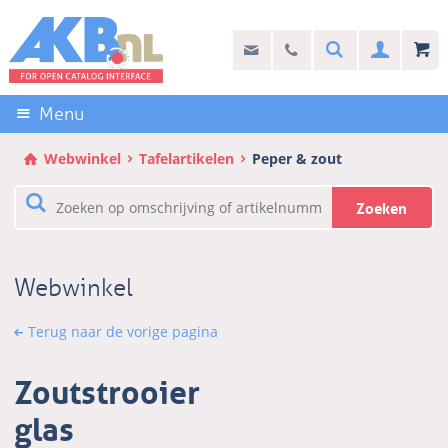
Sla
links
Search
info@akb.nl
030 69 50 814
Inlogg
over
Stel uw vraag
Direct
naar
Menu
de
inhoud
Webwinkel
Tafelartikelen
Peper & zout
Direct
naar
Zoeken
het
hoofdmenu
Webwinkel
Terug naar de vorige pagina
Zoutstrooier
glas