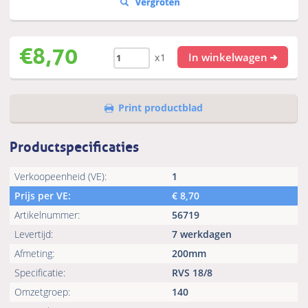
€
8,70
In winkelwagen
x1
Print productblad
Productspecificaties
Verkoopeenheid (VE):
1
Prijs per VE:
€
8,70
Artikelnummer:
56719
Levertijd:
7 werkdagen
Afmeting:
200mm
Specificatie:
RVS 18/8
Omzetgroep:
140