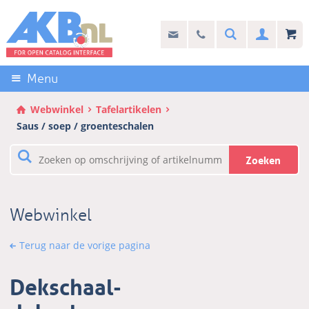
Sla
links
Search
info@akb.nl
030 69 50 814
Inlogg
over
Stel uw vraag
Direct
naar
Menu
de
inhoud
Webwinkel
Tafelartikelen
Direct
Saus / soep / groenteschalen
naar
het
Zoeken
hoofdmenu
Webwinkel
Terug naar de vorige pagina
Dekschaal-