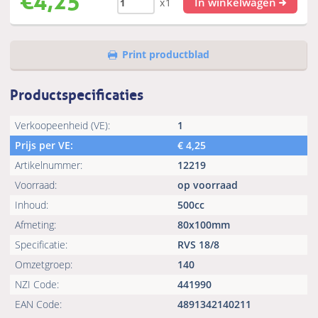
In winkelwagen
x1
Print productblad
Productspecificaties
Verkoopeenheid (VE):
1
Prijs per VE:
€
4,25
Artikelnummer:
12219
Voorraad:
op voorraad
Inhoud:
500cc
Afmeting:
80x100mm
Specificatie:
RVS 18/8
Omzetgroep:
140
NZI Code:
441990
EAN Code:
4891342140211