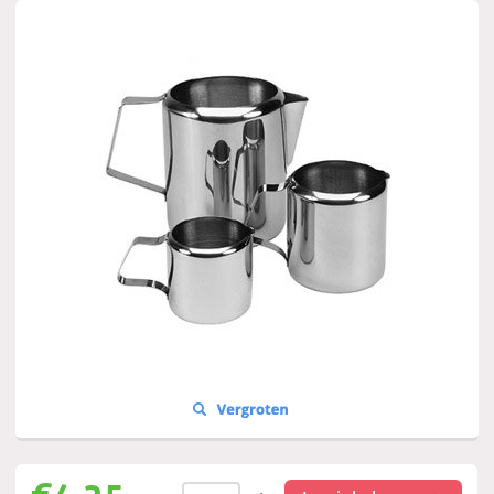
€
4,25