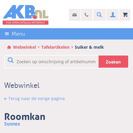
Sla
links
Search
info@akb.nl
030 69 50 814
Inlogg
over
Stel uw vraag
Direct
naar
Menu
de
inhoud
Webwinkel
Tafelartikelen
Suiker & melk
Direct
naar
Zoeken
het
hoofdmenu
Webwinkel
Terug naar de vorige pagina
Roomkan
Sunnex