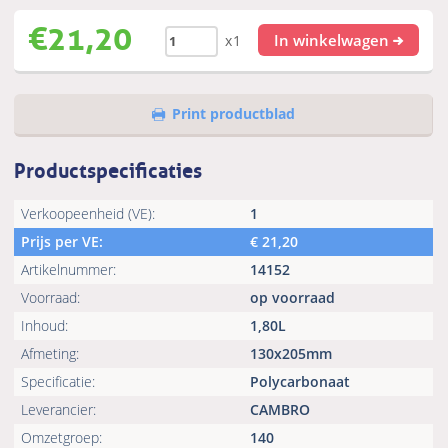
€
21,20
In winkelwagen
x1
Print productblad
Productspecificaties
Verkoopeenheid (VE):
1
Prijs per VE:
€
21,20
Artikelnummer:
14152
Voorraad:
op voorraad
Inhoud:
1,80L
Afmeting:
130x205mm
Specificatie:
Polycarbonaat
Leverancier:
CAMBRO
Omzetgroep:
140