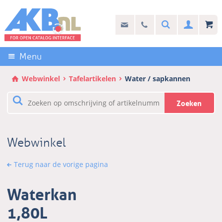
Sla
links
Search
info@akb.nl
030 69 50 814
Inlogg
over
Stel uw vraag
Direct
naar
Menu
de
inhoud
Webwinkel
Tafelartikelen
Water / sapkannen
Direct
naar
Zoeken
het
hoofdmenu
Webwinkel
Terug naar de vorige pagina
Waterkan
1,80L