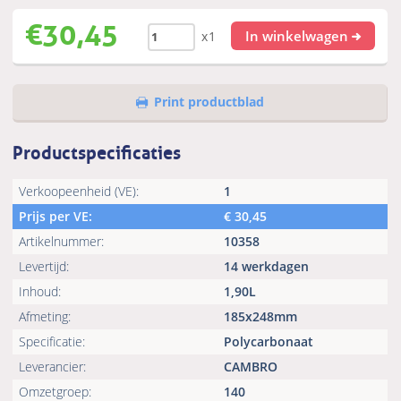
€
30,45
In winkelwagen
x1
Print productblad
Productspecificaties
Verkoopeenheid (VE):
1
Prijs per VE:
€
30,45
Artikelnummer:
10358
Levertijd:
14 werkdagen
Inhoud:
1,90L
Afmeting:
185x248mm
Specificatie:
Polycarbonaat
Leverancier:
CAMBRO
Omzetgroep:
140