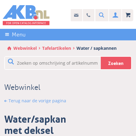
Sla
links
Search
info@akb.nl
030 69 50 814
Inlogg
over
Stel uw vraag
Direct
naar
Menu
de
inhoud
Webwinkel
Tafelartikelen
Water / sapkannen
Direct
naar
Zoeken
het
hoofdmenu
Webwinkel
Terug naar de vorige pagina
Water/sapkan
met deksel