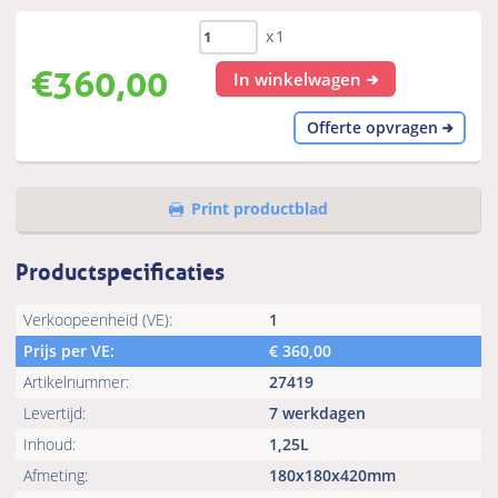
x1
€
360,00
In winkelwagen
Offerte opvragen
Print productblad
Productspecificaties
Verkoopeenheid (VE):
1
Prijs per VE:
€
360,00
Artikelnummer:
27419
Levertijd:
7 werkdagen
Inhoud:
1,25L
Afmeting:
180x180x420mm