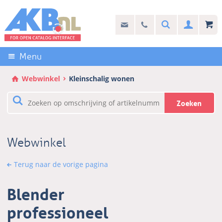
Sla
links
Search
info@akb.nl
030 69 50 814
Inlogg
over
Stel uw vraag
Direct
naar
Menu
de
inhoud
Webwinkel
Kleinschalig wonen
Direct
naar
Zoeken
het
hoofdmenu
Webwinkel
Terug naar de vorige pagina
Blender
professioneel