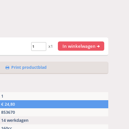
In winkelwagen
x1
Print productblad
1
€
24,80
853670
14 werkdagen
160cc