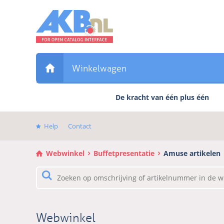
Sla
links
over
Direct
naar
de
Winkelwagen
inhoud
Direct
De kracht van één plus één
naar
het
hoofdmenu
Help
Contact
Webwinkel
Buffetpresentatie
Amuse artikelen
Webwinkel