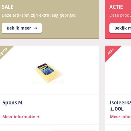
SALE
ACTIE
Deze artikelen zijn extra laag geprijsd
Deze produc
Bekijk meer
Bekijk 
Spons M
Isoleerk
1,00L
Meer informatie
Meer info