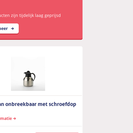
ten zijn tijdelijk laag geprijsd
meer
an onbreekbaar met schroefdop
rmatie