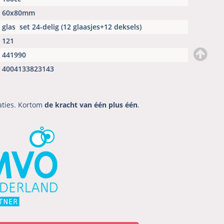
60x80mm
glas
set 24-delig (12 glaasjes+12 deksels)
121
441990
4004133823143
aties. Kortom
de kracht van één plus één
.