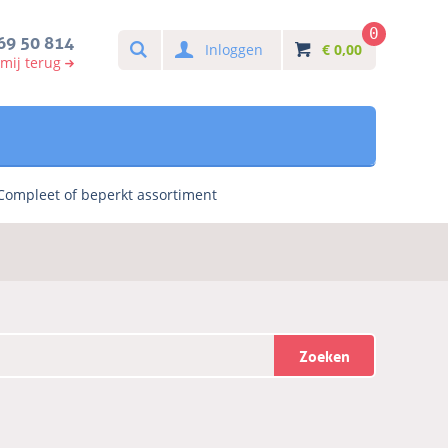
0
Search
69 50 814
Inloggen
€
0,00
 mij terug
Compleet of beperkt assortiment
Zoeken