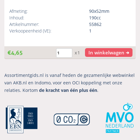
Afmeting:
90x52mm
Inhoud:
190cc
Artikelnummer:
55862
Verkoopeenheid (VE):
1
€
4,65
In winkelwagen
x1
Assortimentgids.nl is vanaf heden de gezamenlijke webwinkel
van AKB.nl en Indomo, voor een OCI koppeling met onze
relaties. Kortom
de kracht van één plus één
.