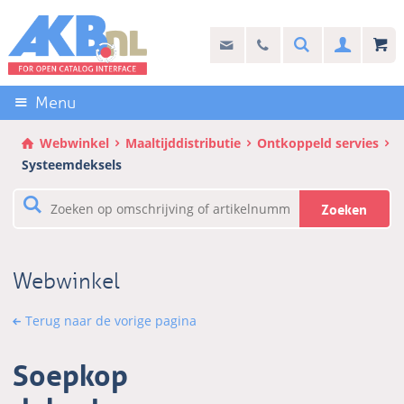
Sla
links
Search
info@akb.nl
030 69 50 814
Inlogg
over
Stel uw vraag
Direct
naar
Menu
de
inhoud
Webwinkel
Maaltijddistributie
Ontkoppeld servies
Direct
Systeemdeksels
naar
het
Zoeken
hoofdmenu
Webwinkel
Terug naar de vorige pagina
Soepkop