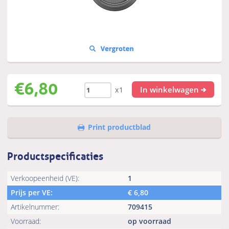
€
6,80
In winkelwagen
x1
Print productblad
Productspecificaties
Verkoopeenheid (VE):
1
Prijs per VE:
€
6,80
Artikelnummer:
709415
Voorraad:
op voorraad