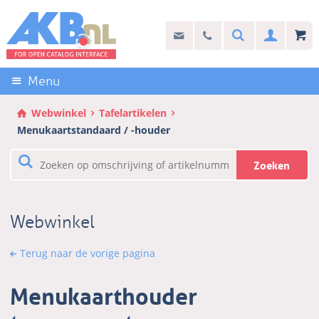
Sla
links
Search
info@akb.nl
030 69 50 814
Inlogg
over
Stel uw vraag
Direct
naar
Menu
de
inhoud
Webwinkel
Tafelartikelen
Direct
Menukaartstandaard / -houder
naar
het
Zoeken
hoofdmenu
Webwinkel
Terug naar de vorige pagina
Menukaarthouder