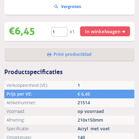
€
6,45
In winkelwagen
x1
Print productblad
Productspecificaties
Verkoopeenheid (VE):
1
Prijs per VE:
€
6,45
Artikelnummer:
21514
Voorraad:
op voorraad
Afmeting:
210x150mm
Specificatie:
Acryl
met voet
Omzetgroep:
140