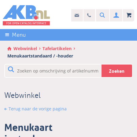
Sla
links
Search
info@akb.nl
030 69 50 814
Inlogg
over
Stel uw vraag
Direct
naar
Menu
de
inhoud
Webwinkel
Tafelartikelen
Direct
Menukaartstandaard / -houder
naar
het
Zoeken
hoofdmenu
Webwinkel
Terug naar de vorige pagina
Menukaart