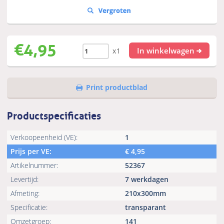
€
4,95
In winkelwagen
x1
Print productblad
Productspecificaties
Verkoopeenheid (VE):
1
Prijs per VE:
€
4,95
Artikelnummer:
52367
Levertijd:
7 werkdagen
Afmeting:
210x300mm
Specificatie:
transparant
Omzetgroep:
141