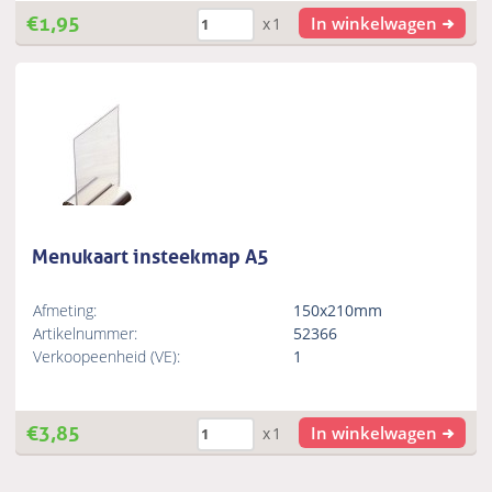
€
1,95
In winkelwagen
x1
Menukaart insteekmap A5
Afmeting:
150x210mm
Artikelnummer:
52366
Verkoopeenheid (VE):
1
€
3,85
In winkelwagen
x1