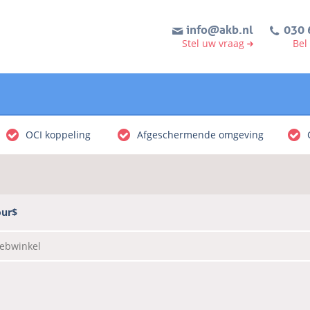
info@akb.nl
030 
Stel uw vraag
Bel
OCI koppeling
Afgeschermende omgeving
our$