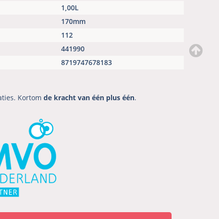
1,00L
170mm
112
441990
8719747678183
aties. Kortom
de kracht van één plus één
.