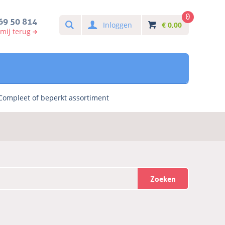
0
Search
69 50 814
Inloggen
€
0,00
 mij terug
Compleet of beperkt assortiment
Zoeken