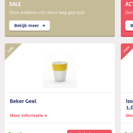
SALE
AC
Deze artikelen zijn extra laag geprijsd
Dez
Bekijk meer
B
Beker Geel
Is
1,
Meer informatie
Mee