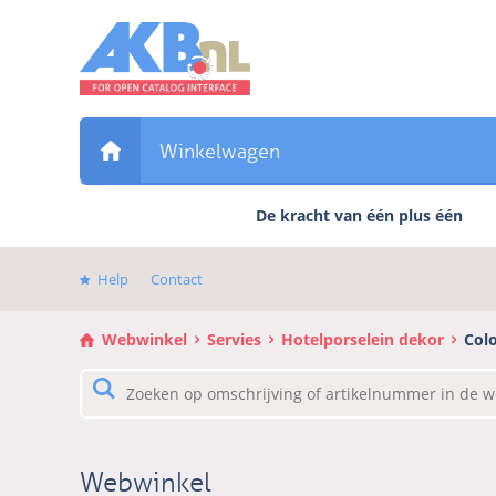
Sla
links
over
Direct
naar
de
Winkelwagen
inhoud
Direct
De kracht van één plus één
naar
het
hoofdmenu
Help
Contact
Webwinkel
Servies
Hotelporselein dekor
Col
Webwinkel