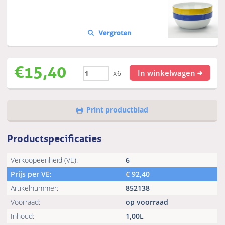
€
15,40
In winkelwagen
x6
Print productblad
Productspecificaties
Verkoopeenheid (VE):
6
Prijs per VE:
€
92,40
Artikelnummer:
852138
Voorraad:
op voorraad
Inhoud:
1,00L