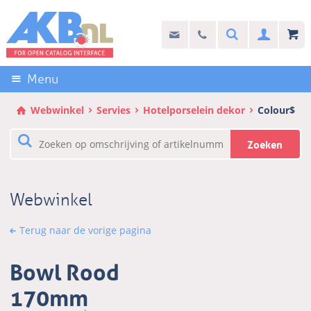
Sla
links
Search
info@akb.nl
030 69 50 814
Inlogg
over
Stel uw vraag
Direct
naar
Menu
de
inhoud
Webwinkel
Servies
Hotelporselein dekor
Colour$
Direct
naar
Zoeken
het
hoofdmenu
Webwinkel
Terug naar de vorige pagina
Bowl Rood
170mm