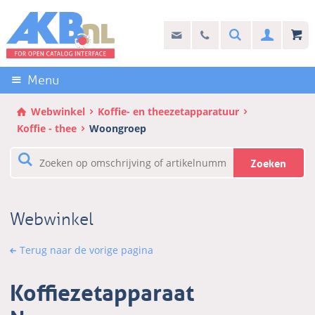
Sla
links
Search
info@akb.nl
030 69 50 814
Inlogg
over
Stel uw vraag
Direct
naar
Menu
de
inhoud
Webwinkel
Koffie- en theezetapparatuur
Direct
Koffie - thee
Woongroep
naar
het
Zoeken
hoofdmenu
Webwinkel
Terug naar de vorige pagina
Koffiezetapparaat