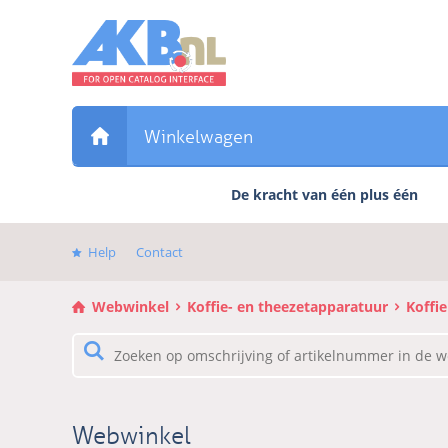
Sla
links
over
Direct
naar
de
Winkelwagen
inhoud
Direct
De kracht van één plus één
naar
het
hoofdmenu
Help
Contact
Webwinkel
Koffie- en theezetapparatuur
Koffie
Webwinkel