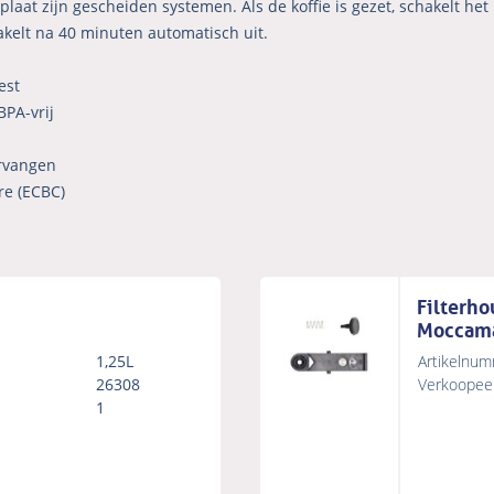
laat zijn gescheiden systemen. Als de koffie is gezet, schakelt het
kelt na 40 minuten automatisch uit.
est
BPA-vrij
ervangen
re (ECBC)
Filterho
Moccama
1,25L
Artikelnum
26308
Verkoopeen
1