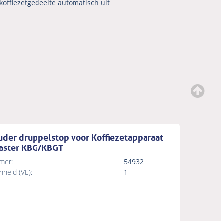
 koffiezetgedeelte automatisch uit
uder druppelstop voor Koffiezetapparaat
ster KBG/KBGT
mer:
54932
heid (VE):
1