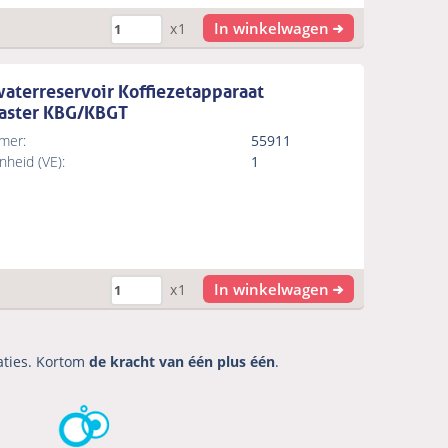
In winkelwagen
x1
aterreservoir Koffiezetapparaat
ster KBG/KBGT
mer:
55911
heid (VE):
1
In winkelwagen
x1
aties. Kortom
de kracht van één plus één
.