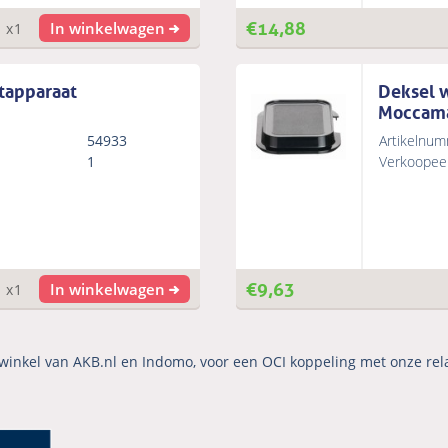
€
14,88
In winkelwagen
x1
etapparaat
Deksel w
Moccama
54933
Artikelnum
1
Verkoopeen
€
9,63
In winkelwagen
x1
winkel van AKB.nl en Indomo, voor een OCI koppeling met onze rel