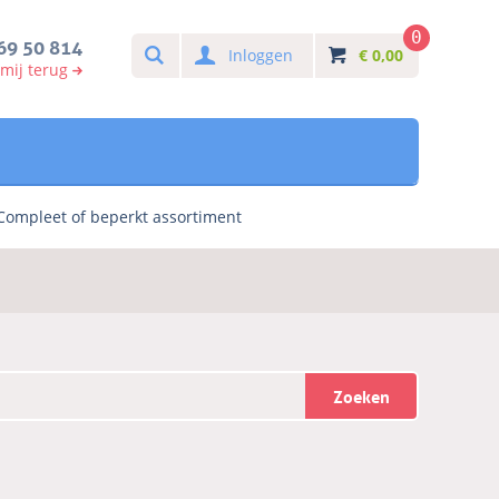
0
Search
69 50 814
Inloggen
€
0,00
 mij terug
Compleet of beperkt assortiment
Zoeken