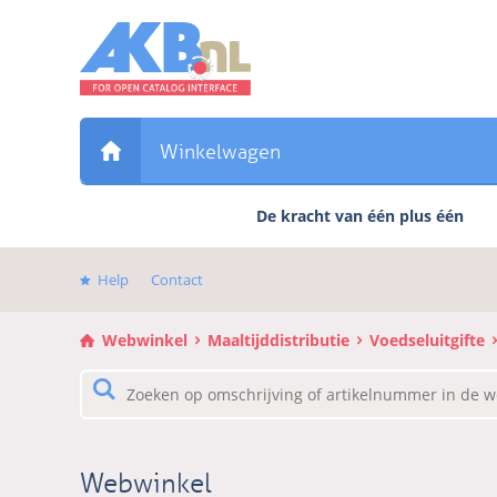
Sla
links
over
Direct
naar
de
Winkelwagen
inhoud
Direct
De kracht van één plus één
naar
het
hoofdmenu
Help
Contact
Webwinkel
Maaltijddistributie
Voedseluitgifte
Webwinkel