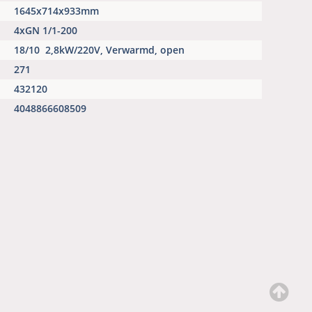
1645x714x933mm
4xGN 1/1-200
18/10
2,8kW/220V, Verwarmd, open
271
432120
4048866608509