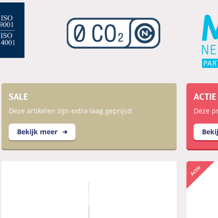
SALE
ACTIE
Deze artikelen zijn extra laag geprijsd
Deze pr
Bekijk meer
Beki