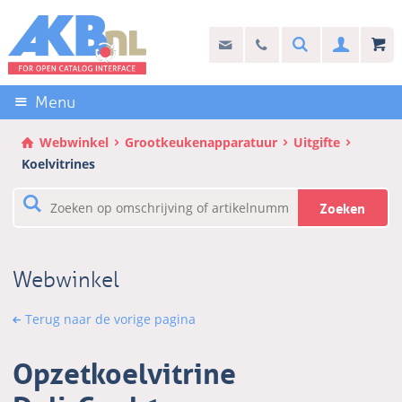
Sla
links
Search
info@akb.nl
030 69 50 814
Inlogg
over
Stel uw vraag
Direct
naar
Menu
de
inhoud
Webwinkel
Grootkeukenapparatuur
Uitgifte
Direct
Koelvitrines
naar
het
Zoeken
hoofdmenu
Webwinkel
Terug naar de vorige pagina
Opzetkoelvitrine