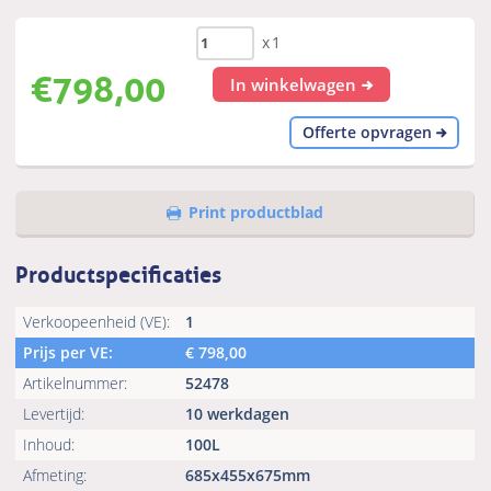
x1
€
798,00
In winkelwagen
Offerte opvragen
Print productblad
Productspecificaties
Verkoopeenheid (VE):
1
Prijs per VE:
€
798,00
Artikelnummer:
52478
Levertijd:
10 werkdagen
Inhoud:
100L
Afmeting:
685x455x675mm