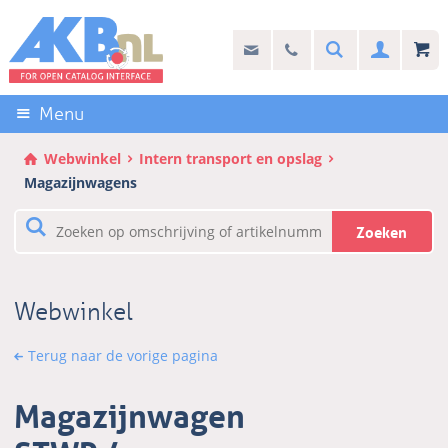
Sla
links
Search
info@akb.nl
030 69 50 814
Inlogg
over
Stel uw vraag
Direct
naar
Menu
de
inhoud
Webwinkel
Intern transport en opslag
Direct
Magazijnwagens
naar
het
Zoeken
hoofdmenu
Webwinkel
Terug naar de vorige pagina
Magazijnwagen