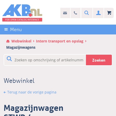
Sla
links
Search
info@akb.nl
030 69 50 814
Inlogg
over
Stel uw vraag
Direct
naar
Menu
de
inhoud
Webwinkel
Intern transport en opslag
Direct
Magazijnwagens
naar
het
Zoeken
hoofdmenu
Webwinkel
Terug naar de vorige pagina
Magazijnwagen