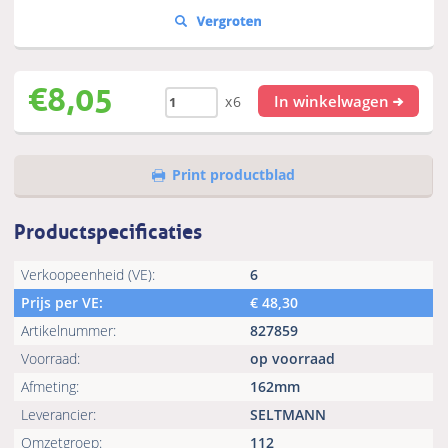
€
8,05
In winkelwagen
x6
Print productblad
Productspecificaties
Verkoopeenheid (VE):
6
Prijs per VE:
€
48,30
Artikelnummer:
827859
Voorraad:
op voorraad
Afmeting:
162mm
Leverancier:
SELTMANN
Omzetgroep:
112