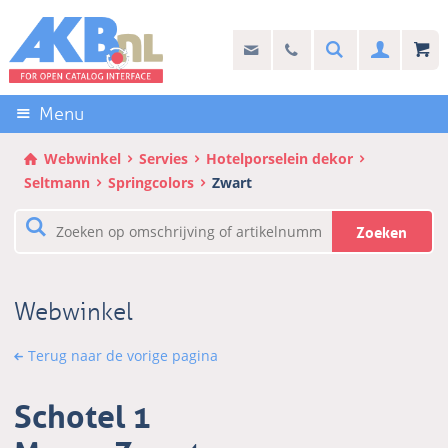
Sla
links
Search
info@akb.nl
030 69 50 814
Inlogg
over
Stel uw vraag
Direct
naar
Menu
de
inhoud
Webwinkel
Servies
Hotelporselein dekor
Direct
Seltmann
Springcolors
Zwart
naar
het
Zoeken
hoofdmenu
Webwinkel
Terug naar de vorige pagina
Schotel 1