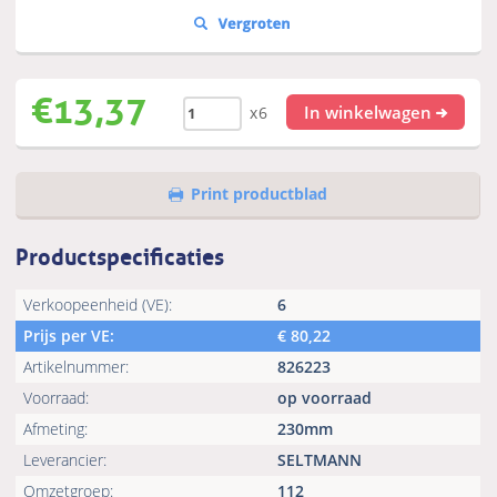
€
13,37
In winkelwagen
x6
Print productblad
Productspecificaties
Verkoopeenheid (VE):
6
Prijs per VE:
€
80,22
Artikelnummer:
826223
Voorraad:
op voorraad
Afmeting:
230mm
Leverancier:
SELTMANN
Omzetgroep:
112