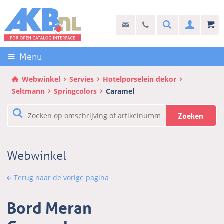
Sla
links
Search
info@akb.nl
030 69 50 814
Inlogg
over
Stel uw vraag
Direct
naar
Menu
de
inhoud
Webwinkel
Servies
Hotelporselein dekor
Direct
Seltmann
Springcolors
Caramel
naar
het
Zoeken
hoofdmenu
Webwinkel
Terug naar de vorige pagina
Bord Meran