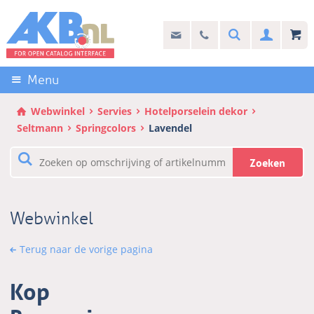
Sla
links
Search
info@akb.nl
030 69 50 814
Inlogg
over
Stel uw vraag
Direct
naar
Menu
de
inhoud
Webwinkel
Servies
Hotelporselein dekor
Direct
Seltmann
Springcolors
Lavendel
naar
het
Zoeken
hoofdmenu
Webwinkel
Terug naar de vorige pagina
Kop