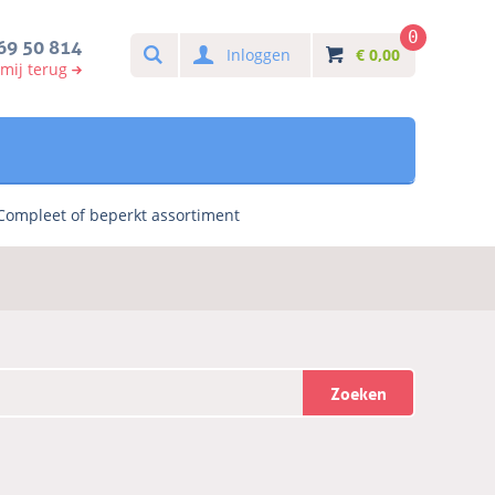
0
Search
69 50 814
Inloggen
€
0,00
 mij terug
Compleet of beperkt assortiment
Zoeken