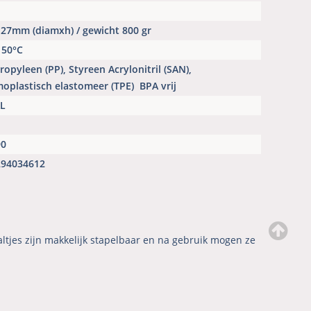
27mm (diamxh) / gewicht 800 gr
150°C
ropyleen (PP), Styreen Acrylonitril (SAN),
oplastisch elastomeer (TPE)
BPA vrij
AL
90
294034612
altjes zijn makkelijk stapelbaar en na gebruik mogen ze