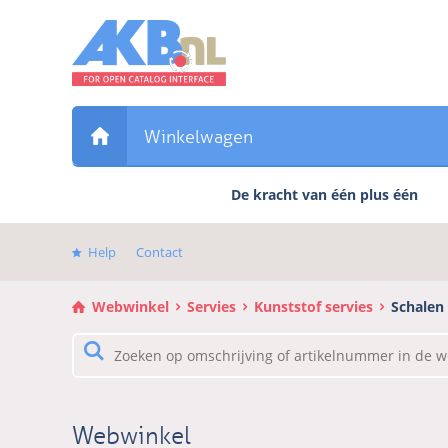
Sla
links
over
Direct
naar
de
Winkelwagen
inhoud
Direct
De kracht van één plus één
naar
het
hoofdmenu
Help
Contact
Webwinkel
Servies
Kunststof servies
Schalen
Webwinkel