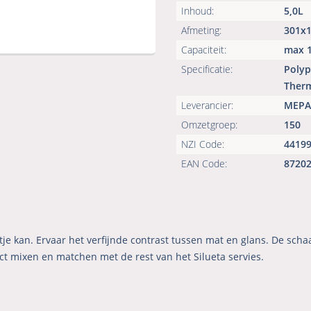
Inhoud:
5,0L
Afmeting:
301x1
Capaciteit:
max 
Specificatie:
Polyp
Therm
Leverancier:
MEP
Omzetgroep:
150
NZI Code:
4419
EAN Code:
8720
je kan. Ervaar het verfijnde contrast tussen mat en glans. De scha
ct mixen en matchen met de rest van het Silueta servies.