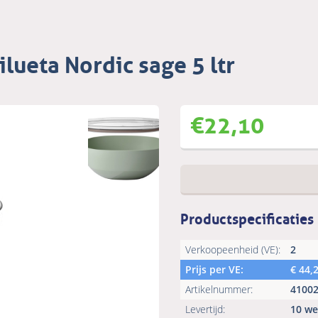
lueta Nordic sage 5 ltr
€
22,10
Productspecificaties
Verkoopeenheid (VE):
2
Prijs per VE:
€
44,
Artikelnummer:
4100
Levertijd:
10 w