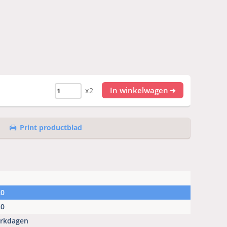
In winkelwagen
x2
Print productblad
20
20
erkdagen