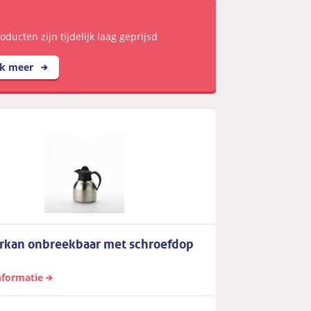
ducten zijn tijdelijk laag geprijsd
jk meer
erkan onbreekbaar met schroefdop
nformatie