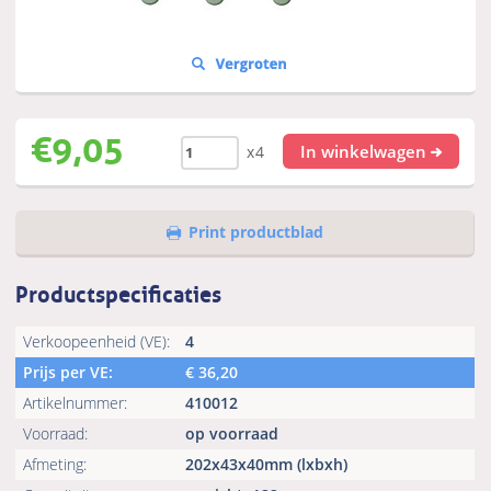
€
9,05
In winkelwagen
x4
Print productblad
Productspecificaties
Verkoopeenheid (VE):
4
Prijs per VE:
€
36,20
Artikelnummer:
410012
Voorraad:
op voorraad
Afmeting:
202x43x40mm (lxbxh)