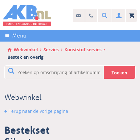
Sla
links
Search
info@akb.nl
030 69 50 814
Inlogg
over
Stel uw vraag
Direct
naar
Menu
de
inhoud
Webwinkel
Servies
Kunststof servies
Direct
Bestek en overig
naar
het
Zoeken
hoofdmenu
Webwinkel
Terug naar de vorige pagina
Bestekset