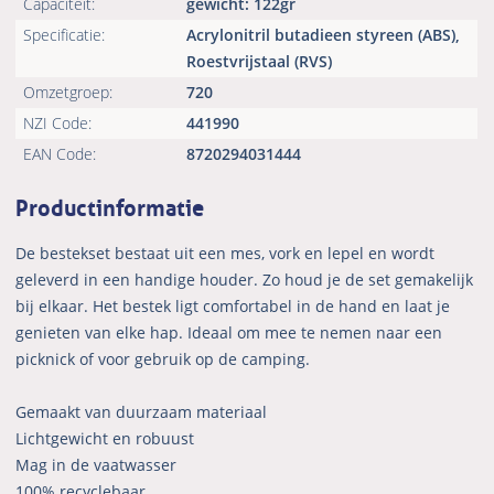
Capaciteit:
gewicht: 122gr
Specificatie:
Acrylonitril butadieen styreen (ABS),
Roestvrijstaal (RVS)
Omzetgroep:
720
NZI Code:
441990
EAN Code:
8720294031444
Productinformatie
De bestekset bestaat uit een mes, vork en lepel en wordt
geleverd in een handige houder. Zo houd je de set gemakelijk
bij elkaar. Het bestek ligt comfortabel in de hand en laat je
genieten van elke hap. Ideaal om mee te nemen naar een
picknick of voor gebruik op de camping.
Gemaakt van duurzaam materiaal
Lichtgewicht en robuust
Mag in de vaatwasser
100% recyclebaar